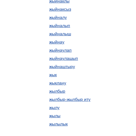
җыйнаклы
җыйнаксыз
җыйналу
җыйналып
җыйналыш
җыйнау
җыйнаулап
җыйнаулашып
җыйнаштыру
җык
җыклану
җылбыр
җылбыр-җылбыр итү
җылу
җылы
җылылык