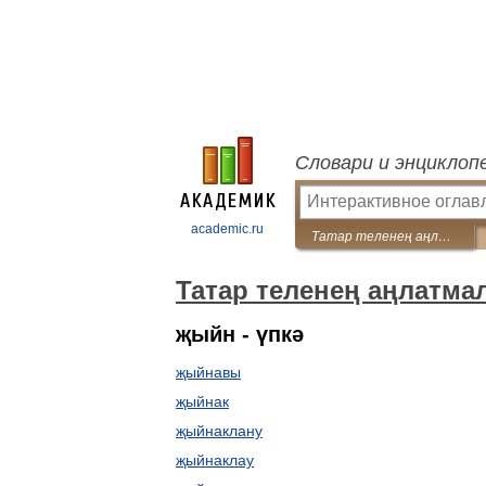
Словари и энциклоп
academic.ru
Татар теленең аңлатмалы сүзлеге
Татар теленең аңлатма
җыйн - үпкә
җыйнавы
җыйнак
җыйнаклану
җыйнаклау