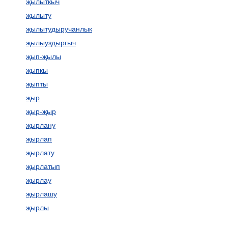
җылыткыч
җылыту
җылытудыручанлык
җылыуздыргыч
җып-җылы
җыпкы
җыпты
җыр
җыр-җыр
җырлану
җырлап
җырлату
җырлатып
җырлау
җырлашу
җырлы