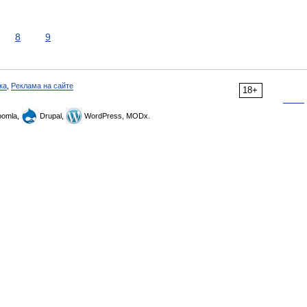
8
9
ка
,
Реклама на сайте
18+
omla,
Drupal,
WordPress, MODx.