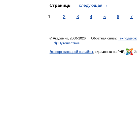
Страницы
следующая
→
1
2
3
4
5
6
7
© Академик, 2000-2026
Обратная связь:
Техподдерж
👣 Путешествия
Экспорт словарей на сайты
, сделанные на PHP,
Jo