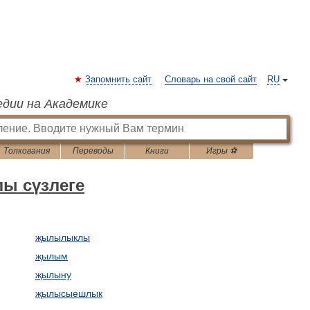
Запомнить сайт
Словарь на свой сайт
RU
едии на Академике
Толкования
Переводы
Книги
Игры ⚽
лы сүзлеге
җылылыклы
җылым
җылыну
җылысыешлык